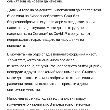
самият вид на човека да изчезне.
Дължим това на бъдещите ни поколения да спрат с този 
бърз спад на биоразнообразието. Свят без 
биоразнообразие е скучен и дори може да застраши 
нашето съществуване. Може да се твърди, че 
пандемията на Coronavirus Covid19 е резултат от 
непрекъснато нарастващото ни нарушение на 
природата.
В момента има бърз спад в повечето форми на живот. 
Хабитатът, който отнема много време за 
възстановяване, се губи. Разнообразието от птици, риби, 
пеперуди и други насекоми бързо намалява. Същото 
може да се каже и за многообразието от растения и 
различни животни, включително примати и дори 
опитомени животни.
Напоследък се наблюдава голям акцент върху 
изменението на климата. Въпреки това, че всички 