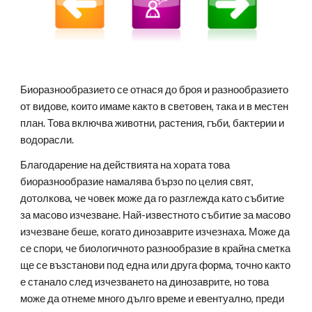
Биоразнообразието се отнася до броя и разнообразието 
от видове, които имаме както в световен, така и в местен 
план. Това включва животни, растения, гъби, бактерии и 
водорасли.
Благодарение на действията на хората това 
биоразнообразие намалява бързо по целия свят, 
дотолкова, че човек може да го разглежда като събитие 
за масово изчезване. Най-известното събитие за масово 
изчезване беше, когато динозаврите изчезнаха. Може да 
се спори, че биологичното разнообразие в крайна сметка 
ще се възстанови под една или друга форма, точно както 
е станало след изчезването на динозаврите, но това 
може да отнеме много дълго време и евентуално, преди 