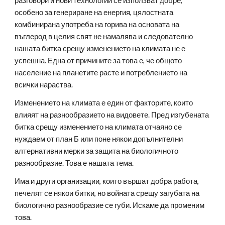
разговори и нови технологии се използват добре, 
особено за генериране на енергия, цялостната 
комбинирана употреба на горива на основата на 
въглерод в целия свят не намалява и следователно 
нашата битка срещу изменението на климата не е 
успешна. Една от причините за това е, че общото 
население на планетите расте и потреблението на 
всички нараства.
Изменението на климата е един от факторите, които 
влияят на разнообразието на видовете. Пред изгубената 
битка срещу изменението на климата отчаяно се 
нуждаем от план Б или поне някои допълнителни 
алтернативни мерки за защита на биологичното 
разнообразие. Това е нашата тема.
Има и други организации, които вършат добра работа, 
печелят се някои битки, но войната срещу загубата на 
биологично разнообразие се губи. Искаме да променим 
това.