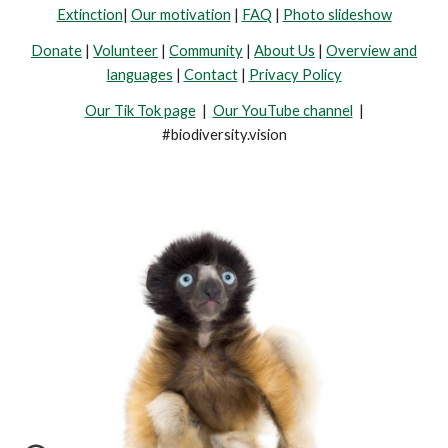
Extinction
|
Our motivation
|
FAQ
|
Photo slideshow
Donate
|
Volunteer
|
Community
|
About Us
|
Overview and
languages
|
Contact
|
Privacy Policy
Our Tik Tok page
|
Our YouTube channel
|
#biodiversity.vision