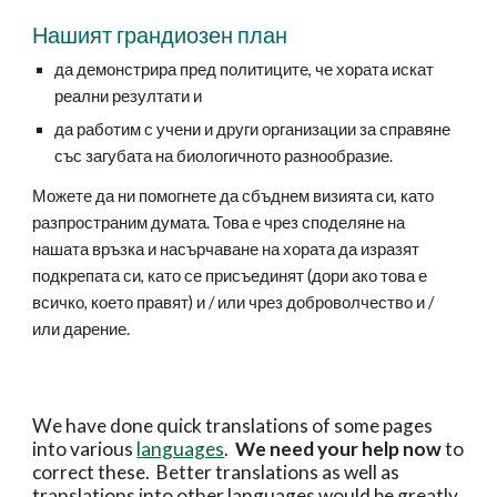
Нашият грандиозен план
да демонстрира пред политиците, че хората искат 
реални резултати и
да работим с учени и други организации за справяне 
със загубата на биологичното разнообразие.
Можете да ни помогнете да сбъднем визията си, като 
разпространим думата. Това е чрез споделяне на 
нашата връзка и насърчаване на хората да изразят 
подкрепата си, като се присъединят (дори ако това е 
всичко, което правят) и / или чрез доброволчество и / 
или дарение.
We have done quick translations of some pages 
into various 
languages
.  
We need your help now 
to 
correct these.  Better translations as well as 
translations into other languages would be greatly 