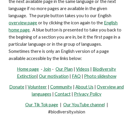
the next available page in the same language or the next
language if no more pages are available in the given
language. The purple button takes you to our English
overview page
or by clicking the icon again to the
English
home page
. A blue button is presented
to take you back to
the begining of a section you are in, be it the first page in a
particular language or in the group of languages.
Sometimes there is only an English version of a page
available accessible by the links below:
Home page
-
Join
-
Our Plan
|
Videos
|
Biodiversity
Extinction
|
Our motivation
|
FAQ
|
Photo slideshow
Donate
|
Volunteer
|
Community
|
About Us
|
Overview and
languages
|
Contact
|
Privacy Policy
Our Tik Tok page
|
Our YouTube channel
|
#biodiversity.vision