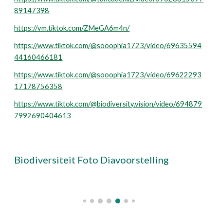
89147398
https://vm.tiktok.com/ZMeGA6m4n/
https://www.tiktok.com/@sooophia1723/video/69635594
44160466181
https://www.tiktok.com/@sooophia1723/video/69622293
17178756358
https://www.tiktok.com/@biodiversity.vision/video/694879
7992690404613
Biodiversiteit Foto Diavoorstelling