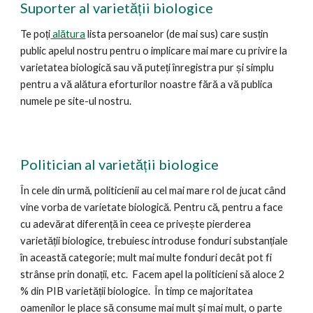
Suporter
al varietății biologice
Te poți
alătura
lista persoanelor (de mai sus) care susțin
public apelul nostru pentru o implicare mai mare cu privire la
varietatea biologică sau vă puteți înregistra pur și simplu
pentru a vă alătura eforturilor noastre fără a vă publica
numele pe site-ul nostru.
Politician al varie
tății biologice
În cele din urmă, politicienii au cel mai mare rol de jucat când
vine vorba de varietate biologică. Pentru că, pentru a face
cu adevărat diferență în ceea ce privește pierderea
varietății biologice, trebuiesc introduse fonduri substanțiale
în această categorie; mult mai multe fonduri decât pot fi
strânse prin donații, etc.
Facem apel la politicieni să aloce 2
% din PIB varietății biologice. În timp ce majoritatea
oamenilor le place să consume mai mult și mai mult, o parte