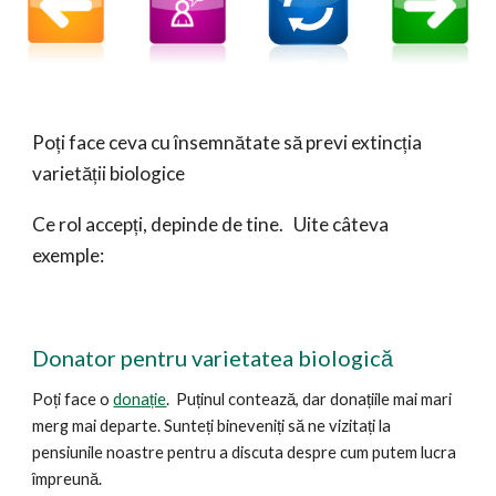
Poți face ceva cu însemnătate
să previ extincția
varietății biologice
Ce rol accepți, depinde de tine
.
Uite câteva
exemple
:
Donat
or pentru varietatea biologică
Poți face o
donație
.
Puținul contează, dar donațiile mai mari
merg mai departe. Sunteți bineveniți să ne vizitați la
pensiunile noastre pentru a discuta despre cum putem lucra
împreună.