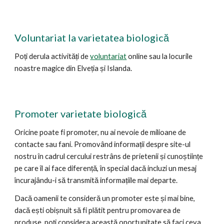
Voluntariat la varietatea biologică
Poți derula activități de
voluntariat
online
sau la locurile
noastre magice din Elveția și Islanda
.
Promoter varietate biologică
Oricine poate fi promoter, nu ai nevoie de milioane de
contacte sau fani
.
Promovând informații despre site-ul
nostru în cadrul cercului restrâns de prietenii și cunoștiințe
pe care îl ai face diferență, în special dacă incluzi un mesaj
încurajându-i să transmită informațiile mai departe.
Dacă oamenii te consideră un promoter este și mai bine,
dacă ești obișnuit să fi plătit pentru promovarea de
produse, poți considera această oportunitate să faci ceva