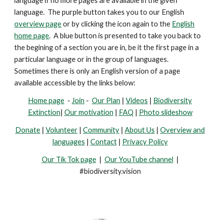
language if no more pages are available in the given
language. The purple button takes you to our English
overview page
or by clicking the icon again to the
English
home page
. A blue button is presented
to take you back to
the begining of a section you are in, be it the first page in a
particular language or in the group of languages.
Sometimes there is only an English version of a page
available accessible by the links below:
Home page
-
Join
-
Our Plan
|
Videos
|
Biodiversity
Extinction
|
Our motivation
|
FAQ
|
Photo slideshow
Donate
|
Volunteer
|
Community
|
About Us
|
Overview and
languages
|
Contact
|
Privacy Policy
Our Tik Tok page
|
Our YouTube channel
|
#biodiversity.vision