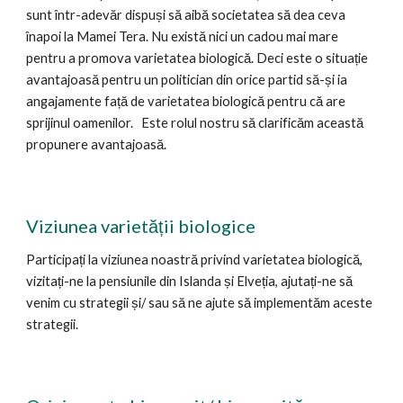
sunt într-adevăr dispuși să aibă societatea să dea ceva
înapoi la Mamei Tera. Nu există nici un cadou mai mare
pentru a promova varietatea biologică.
Deci este o situație
avantajoasă pentru un politician din orice partid să-și ia
angajamente față de varietatea biologică pentru că are
sprijinul oamenilor. Este rolul nostru să clarificăm această
propunere avantajoasă.
Viziunea varietății biologice
Participați la viziunea noastră privind varietatea biologică,
vizitați-ne la pensiunile din Islanda și Elveția, ajutați-ne să
venim cu strategii și/ sau să ne ajute să implementăm aceste
strategii.