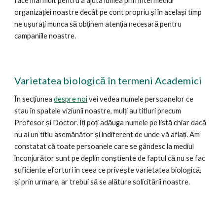
face mai mult pentru a ajuta lumea prin intermediul
organizației noastre decât pe cont propriu și în același timp
ne ușurați munca să obținem atenția necesară pentru
campaniile noastre.
Vari
etatea biologică în termeni Academici
În secțiunea
despre noi
vei vedea numele persoanelor ce
stau în spatele viziunii noastre,
m
ulți au titluri precum
Profesor și Doctor.
Îți poți adăuga numele pe listă chiar dacă
nu ai un titlu asemănător și indiferent de unde vă aflați.
Am
constatat că toate persoanele care se gândesc la mediul
înconjurător sunt pe deplin conștiente de faptul că nu se fac
suficiente eforturi în ceea ce privește varietatea biologică,
și prin urmare, ar trebui să se alăture solicitării noastre.