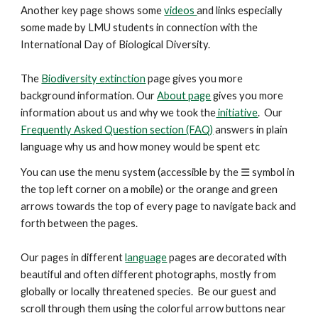
Another key
page
shows some
videos
and links especially
some made by LMU students in connection with the
International Day of Biological Diversity.
The
Biodiversity extinction
page gives you more
background information. Our
About page
gives you more
information about us and why we took the
initiative
. Our
Frequently Asked Question section (FAQ)
answers in plain
language why us and how money would be spent etc
You can use the menu system (accessible by the ☰ symbol in
the top left corner on a mobile) or the orange and green
arrows
towards the top
of every page to navigate back and
forth between the pages.
Our pages in different
language
pages are decorated with
beautiful and
often
different photographs, mostly from
globally or locally threatened species. Be our guest and
scroll through them using the colorful arrow buttons near