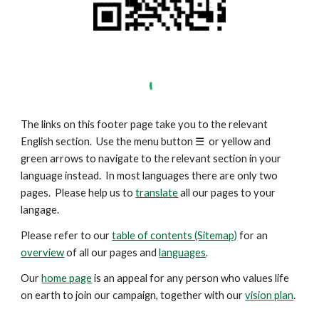
The links on this footer page take you to the relevant
English section. Use the menu button
☰
or yellow and
green arrows to navigate to the relevant section in your
language instead. In most languages there are only two
pages. Please help us to
translate
all our pages to your
langage.
Please refer to our
table of contents (Sitemap)
for an
overview
of all our pages and
languages
.
Our
home page
is an appeal for any person who values life
on earth to join our campaign, together with our
vision plan
.