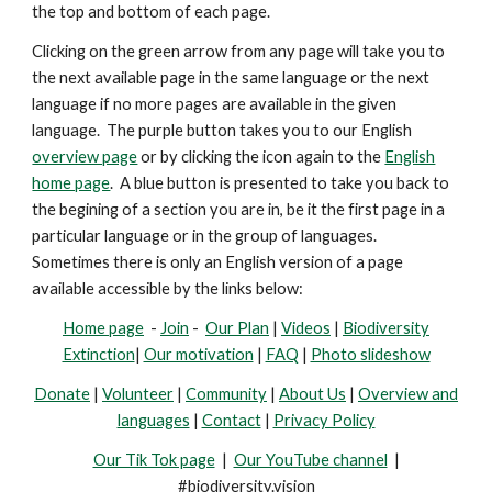
the top and bottom of each page.
Clicking on the green arrow from any page will take you to
the next available page in the same language or the next
language if no more pages are available in the given
language. The purple button takes you to our English
overview page
or by clicking the icon again to the
English
home page
. A blue button is presented
to take you back to
the begining of a section you are in, be it the first page in a
particular language or in the group of languages.
Sometimes there is only an English version of a page
available accessible by the links below:
Home page
-
Join
-
Our Plan
|
Videos
|
Biodiversity
Extinction
|
Our motivation
|
FAQ
|
Photo slideshow
Donate
|
Volunteer
|
Community
|
About Us
|
Overview and
languages
|
Contact
|
Privacy Policy
Our Tik Tok page
|
Our YouTube channel
|
#biodiversity.vision