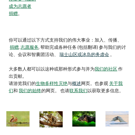
成为志愿者
捐赠
。
你可以通过以下方式支持我们的伟大事业：加入、传播
、
捐赠
,
志愿服务
,
帮助完成各种任务
(
包括翻译
)
参与我们的讨
论、会议和智囊团活动、
瑞士山区或冰岛的务虚会
。
大多数人都可以以这种或那种形式参与并为
我们的社区
作
出贡献。
请游览我们的
生物多样性灭绝
与
概述
网页。也参观
关于我
们
和
我们的始终
的网页。
也
请
联系我们
以获取更多信息。