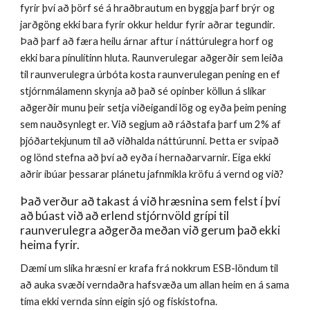
fyrir því að þörf sé á hraðbrautum en byggja þarf brýr og
jarðgöng ekki bara fyrir okkur heldur fyrir aðrar tegundir.
Það þarf að færa heilu árnar aftur í náttúrulegra horf og
ekki bara pínulítinn hluta. Raunverulegar aðgerðir sem leiða
til raunverulegra úrbóta kosta raunverulegan pening en ef
stjórnmálamenn skynja að það sé opinber köllun á slíkar
aðgerðir munu þeir setja viðeigandi lög og eyða þeim pening
sem nauðsynlegt er. Við segjum að ráðstafa þarf um 2% af
þjóðartekjunum til að viðhalda náttúrunni. Þetta er svipað
og lönd stefna að því að eyða í hernaðarvarnir. Eiga ekki
aðrir íbúar þessarar plánetu jafnmikla kröfu á vernd og við?
Það verður að takast á við hræsnina sem felst í því
að búast við að erlend stjórnvöld grípi til
raunverulegra aðgerða meðan við gerum það ekki
heima fyrir.
Dæmi um slíka hræsni er krafa frá nokkrum ESB-löndum til
að auka svæði verndaðra hafsvæða um allan heim en á sama
tíma ekki vernda sinn eigin sjó og fiskistofna.