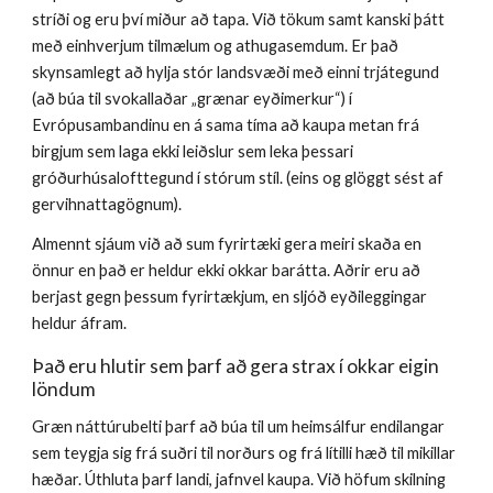
stríði og eru því miður að tapa. Við tökum samt kanski þátt
með einhverjum tilmælum og athugasemdum. Er það
skynsamlegt að hylja stór landsvæði með einni trjátegund
(að búa til svokallaðar „grænar eyðimerkur“) í
Evrópusambandinu en á sama tíma að kaupa metan frá
birgjum sem laga ekki leiðslur sem leka þessari
gróðurhúsalofttegund í stórum stíl. (eins og glöggt sést af
gervihnattagögnum).
Almennt sjáum við að sum fyrirtæki gera meiri skaða en
önnur en það er heldur ekki okkar barátta. Aðrir eru að
berjast gegn þessum fyrirtækjum, en sljóð eyðileggingar
heldur áfram.
Það eru hlutir sem þarf að gera strax í okkar eigin
löndum
Græn náttúrubelti þarf að búa til um heimsálfur endilangar
sem teygja sig frá suðri til norðurs og frá lítilli hæð til mikillar
hæðar. Úthluta þarf landi, jafnvel kaupa. Við höfum skilning