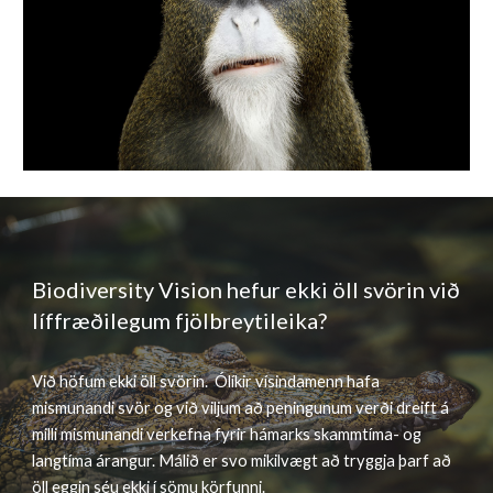
Biodiversity Vision hefur ekki öll svörin við
líffræðilegum fjölbreytileika?
Við höfum ekki öll svörin. Ólíkir vísindamenn hafa
mismunandi svör og við viljum að peningunum verði dreift á
milli mismunandi verkefna fyrir hámarks skammtíma- og
langtíma árangur. Málið er svo mikilvægt að tryggja þarf að
öll eggin séu ekki í sömu körfunni.