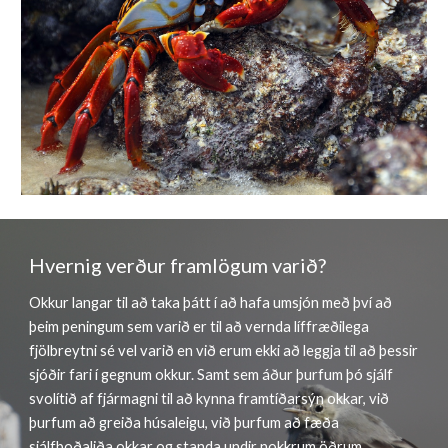
Hvernig verður framlögum varið?
Okkur langar til að taka þátt í að hafa umsjón með því að
þeim peningum sem varið er til að vernda líffræðilega
fjölbreytni sé vel varið en við erum ekki að leggja til að þessir
sjóðir fari í gegnum okkur. Samt sem áður þurfum þó sjálf
svolítið af fjármagni til að kynna framtíðarsýn okkar, við
þurfum að greiða húsaleigu, við þurfum að fæða
sjálfboðaliða okkar og standa undir nokkrum öðrum