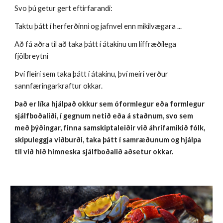
Svo þú getur gert eftirfarandi:
Taktu þátt í herferðinni og jafnvel enn mikilvægara ...
Að fá aðra til að taka þátt í átakinu um líffræðilega
fjölbreytni
Því fleiri sem taka þátt í átakinu, því meiri verður
sannfæringarkraftur okkar.
Það er líka hjálpað okkur sem óformlegur eða formlegur
sjálfboðaliði, í gegnum netið eða á staðnum, svo sem
með þýðingar, finna samskiptaleiðir við áhrifamikið fólk,
skipuleggja viðburði, taka þátt í samræðunum og hjálpa
til við hið himneska sjálfboðalið aðsetur okkar.