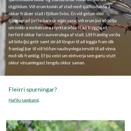
útgjöldum. Við erum komin af stað með sjálfboðaliða á
okkar frábær stað í fjöllum Sviss. En við getum ekki
fjármagnað þetta bara úr eigin vasa; við erum því að biðja
um nokkra meðalstóra styrktaraðila til að tryggja að
herferð okkar fari raunverulega af stað. Lítil framlög verða
að bíða (þú getir samt skráð löngun til að leggja fram slík
framlag) þar til við höfum nauðsynlega innviði til að vinna
með slík framlög. Ef þú veist um einhverja sem gætu stutt
okkur vinsamlegast tengdu okkur saman.
Fleirri spurningar?
Hafðu samband
.