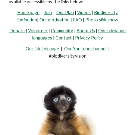
available accessible by the links below:
Home page
-
Join
-
Our Plan
|
Videos
|
Biodiversity
Extinction
|
Our motivation
|
FAQ
|
Photo slideshow
Donate
|
Volunteer
|
Community
|
About Us
|
Overview and
languages
|
Contact
|
Privacy Policy
Our Tik Tok page
|
Our YouTube channel
|
#biodiversity.vision