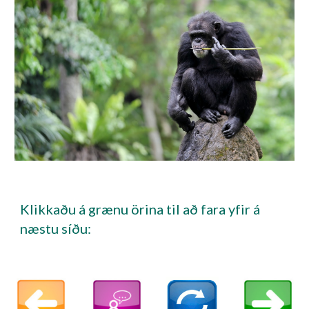
Klikkaðu á grænu örina til að fara yfir á
næstu síðu: