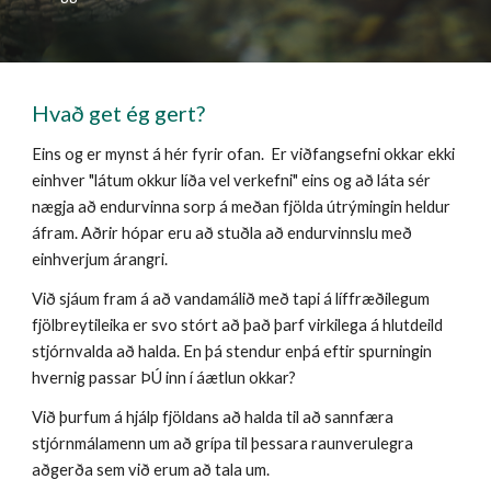
Hvað get ég gert?
Eins og er mynst á hér fyrir ofan. Er viðfangsefni okkar ekki
einhver "látum okkur líða vel verkefni" eins og að láta sér
nægja að endurvinna sorp á meðan fjölda útrýmingin heldur
áfram. Aðrir hópar eru að stuðla að endurvinnslu með
einhverjum árangri.
Við sjáum fram á að vandamálið með tapi á líffræðilegum
fjölbreytileika er svo stórt að það þarf virkilega á hlutdeild
stjórnvalda að halda. En þá stendur enþá eftir spurningin
hvernig passar ÞÚ inn í áætlun okkar?
Við þurfum á hjálp fjöldans að halda til að sannfæra
stjórnmálamenn um að grípa til þessara raunverulegra
aðgerða sem við erum að tala um.