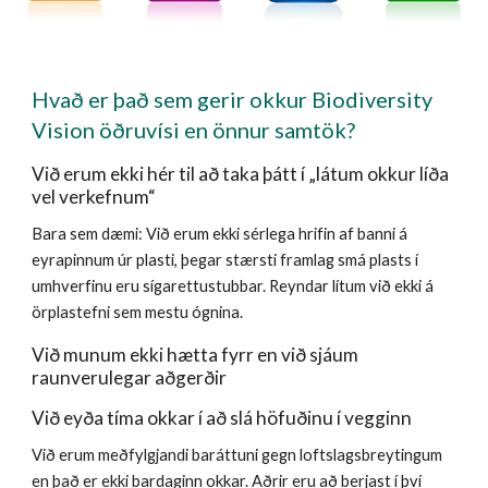
Hvað er það sem gerir okkur Biodiversity
Vision öðruvísi en önnur samtök?
Við erum ekki hér til að taka þátt í „látum okkur líða
vel verkefnum“
Bara sem dæmi: Við erum ekki sérlega hrifin af banni á
eyrapinnum úr plasti, þegar stærsti framlag smá plasts í
umhverfinu eru sígarettustubbar. Reyndar lítum við ekki á
örplastefni sem mestu ógnina.
Við munum ekki hætta fyrr en við sjáum
raunverulegar aðgerðir
Við eyða tíma okkar í að slá höfuðinu í vegginn
Við erum meðfylgjandi baráttuni gegn loftslagsbreytingum
en það er ekki bardaginn okkar. Aðrir eru að berjast í því