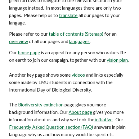
green arrows to navigate to the relevant section in your
language instead. In most languages there are only two
pages. Please help us to
translate
all our pages to your
langage.
Please refer to our
table of contents (Sitemap)
for an
overview
of all our pages and
languages
.
Our
home page
is an appeal for any person who values life
on earth to join our campaign, together with our
vision plan
.
Another key
page
shows some
videos
and links especially
some made by LMU students in connection with the
International Day of Biological Diversity.
The
Biodiversity extinction
page gives you more
background information. Our
About page
gives you more
information about us and why we took the
initiative
. Our
Frequently Asked Question section (FAQ)
answers in plain
language why us and how money would be spent etc