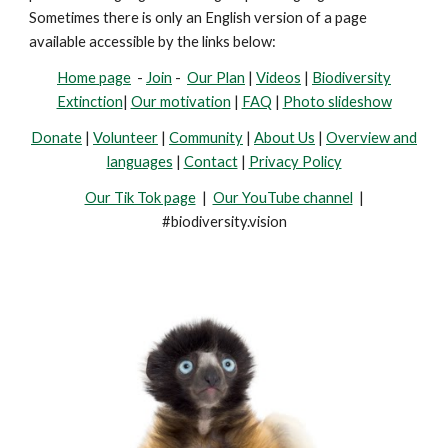
Sometimes there is only an English version of a page
available accessible by the links below:
Home page
-
Join
-
Our Plan
|
Videos
|
Biodiversity
Extinction
|
Our motivation
|
FAQ
|
Photo slideshow
Donate
|
Volunteer
|
Community
|
About Us
|
Overview and
languages
|
Contact
|
Privacy Policy
Our Tik Tok page
|
Our YouTube channel
|
#biodiversity.vision