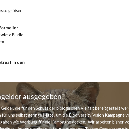
sto größer 
formeller 
ie z.B.  die 
en 
 
reat in den 
gelder ausgegeben?
 Gelder, die für den Schutz der biologischen Vielfalt bereitgestellt w
 für uns selbst geringe Mittel, um die Biodiversity Vision Kampagne v
aben wie Werbung für die Kampagne decken.  Wir arbeiten bisher vor
erdings können wir dies nicht nur aus eigener Tasche finanzieren; wir 