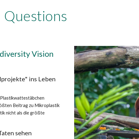
d Questions
iversity Vision 
lprojekte" ins Leben 
n Plastikwattestäbchen 
ößten Beitrag zu Mikroplastik 
k nicht als die größte 
 Taten sehen