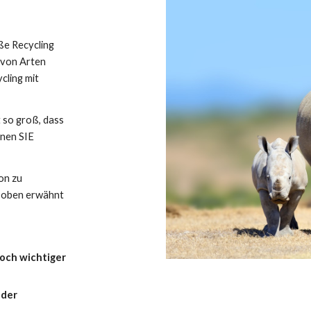
ße Recycling 
von Arten 
ling mit 
 so groß, dass 
nen SIE 
n zu 
 oben erwähnt 
och wichtiger 
der 