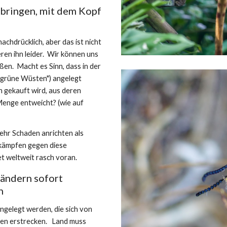
bringen, mit dem Kopf 
hdrücklich, aber das ist nicht 
en ihn leider.  Wir können uns 
.  Macht es Sinn, dass in der 
rüne Wüsten") angelegt 
 gekauft wird, aus deren 
enge entweicht? (wie auf 
hr Schaden anrichten als 
 kämpfen gegen diese 
t weltweit rasch voran.
ändern sofort 
n
elegt werden, die sich von 
n erstrecken.   Land muss 