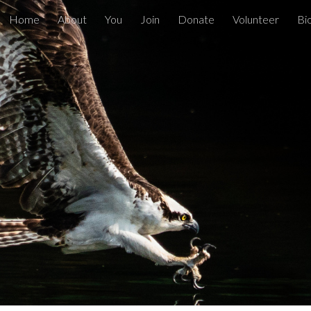
Home
About
You
Join
Donate
Volunteer
Bi
ip to main content
Skip to navigat