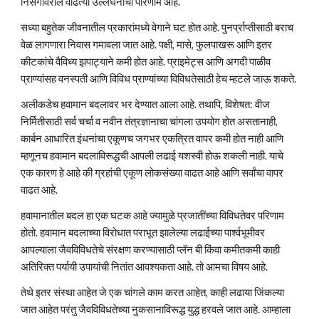
निसर्गावरील वाढत्या उल्लंघनाचा परिणाम आहे.
सध्या बहुतेक जीवनातील प्रकारांमध्ये वेगाने घट होत आहे. पुनर्प्राप्तीसाठी बराच 
वेळ लागणारा निवास गमावला जात आहे. पक्षी, मासे, फुलपाखरू आणि इतर 
कीटकांचे वैविध्य झपाट्याने कमी होत आहे. प्राइमेट्स आणि अगदी पाळीव 
प्राण्यांसह वनस्पती आणि विविध प्राण्यांच्या विविधतेसाठी हेच म्हटले जाऊ शकते.
अलीकडेच हवामान बदलावर भर देण्यात आला आहे. तथापि, विशेषत: वीज 
निर्मितीसाठी सर्व चर्चा व नवीन तंत्रज्ञानाचा चांगला उपयोग होत असतानाही, 
कार्बन आधारित इंधनांचा एकूणच जगभर एकत्रित वापर कमी होत नाही आणि 
म्हणूनच हवामान बदलाविरूद्धची आपली लढाई यशस्वी होऊ शकली नाही. याचे 
एक कारण हे आहे की ग्रहांची एकूण लोकसंख्या वाढत आहे आणि सर्वांचा वापर 
वाढत आहे.
हवामानातील बदल हा एक घटक आहे ज्यामुळे प्रजातींच्या विविधतेवर परिणाम 
होतो. हवामान बदलाच्या विरोधात पराभूत झालेल्या लढाईच्या पार्श्वभूमीवर 
आपल्याला जैवविविधतेचे संरक्षण करण्यासाठी प्लॅन बी किंवा कमीतकमी काही 
अतिरिक्त पर्यायी उपायांची नितांत आवश्यकता आहे. तो आमचा विषय आहे.
तेथे इतर संस्था आहेत जे एक चांगले काम करत आहेत, काही लढाया जिंकल्या 
जात आहेत परंतु जैवविविधतेच्या नुकसानाविरूद्ध युद्ध हरवले जात आहे. आम्हाला 