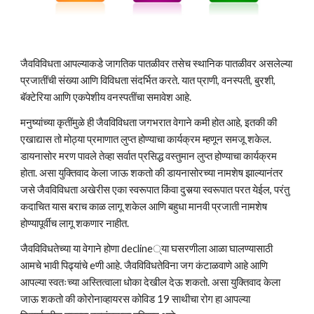
जैवविविधता आपल्याकडे जागतिक पातळीवर तसेच स्थानिक पातळीवर असलेल्या 
प्रजातींची संख्या आणि विविधता संदर्भित करते. यात प्राणी, वनस्पती, बुरशी, 
बॅक्टेरिया आणि एकपेशीय वनस्पतींचा समावेश आहे.
मनुष्यांच्या कृतींमुळे ही जैवविविधता जगभरात वेगाने कमी होत आहे, इतकी की 
एखाद्यास तो मोठ्या प्रमाणात लुप्त होण्याचा कार्यक्रम म्हणून समजू शकेल. 
डायनासोर मरण पावले तेव्हा सर्वात प्रसिद्ध वस्तुमान लुप्त होण्याचा कार्यक्रम 
होता. असा युक्तिवाद केला जाऊ शकतो की डायनासोरच्या नामशेष झाल्यानंतर 
जसे जैवविविधता अखेरीस एका स्वरूपात किंवा दुसर्‍या स्वरूपात परत येईल, परंतु 
कदाचित यास बराच काळ लागू शकेल आणि बहुधा मानवी प्रजाती नामशेष 
होण्यापूर्वीच लागू शकणार नाहीत.
जैवविविधतेच्या या वेगाने होणा decline्या घसरणीला आळा घालण्यासाठी 
आमचे भावी पिढ्यांचे eणी आहे. जैवविविधतेविना जग कंटाळवाणे आहे आणि 
आपल्या स्वतःच्या अस्तित्वाला धोका देखील देऊ शकतो. असा युक्तिवाद केला 
जाऊ शकतो की कोरोनाव्हायरस कोविड 19 साथीचा रोग हा आपल्या 