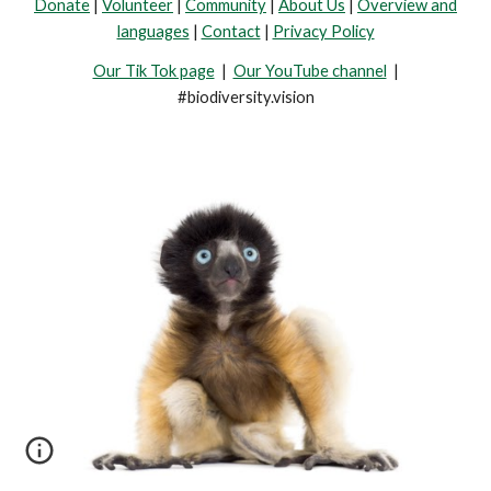
Donate
|
Volunteer
|
Community
|
About Us
|
Overview and
languages
|
Contact
|
Privacy Policy
Our Tik Tok page
|
Our YouTube channel
|
#biodiversity.vision