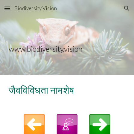
Biodiversity Vision
Skip to main content
Skip to navigation
www.biodiversity.vision
जैवविविधता नामशेष