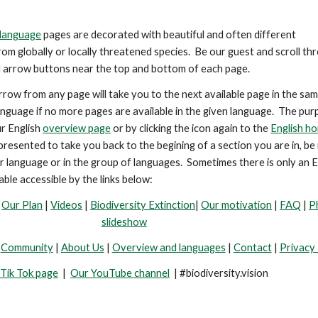
language
pages are decorated with beautiful and
often
different
om globally or locally threatened species. Be our guest and scroll th
l arrow buttons near the top and bottom of each page.
rrow from any page will take you to the next available page in the sa
anguage if no more pages are available in the given language. The pur
r English
overview page
or by clicking the icon again to the
English h
s presented
to take you back to the begining of a section you are in, be 
lar language or in the group of languages.
Sometimes there is only an E
able accessible by the links below:
-
Our Plan
|
Videos
|
Biodiversity Extinction
|
Our motivation
|
FAQ
|
P
slideshow
|
Community
|
About Us
|
Overview and languages
|
Contact
|
Privacy 
Tik Tok page
|
Our YouTube channel
| #biodiversity.vision