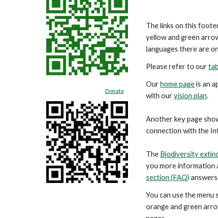
The links on this foot
yellow and green arrow
languages there are on
Please refer to our
tab
Our
home page
is an a
Donate
with our
vision plan
.
Another key
page
sho
connection with the In
The
Biodiversity extin
you more information 
section (FAQ)
answers 
You can use the menu s
orange and green arr