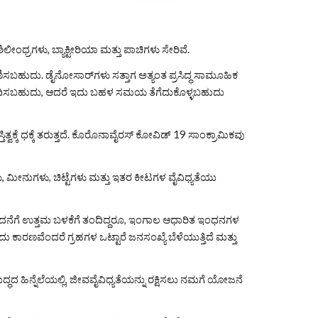
ಲೀಂಧ್ರಗಳು, ಬ್ಯಾಕ್ಟೀರಿಯಾ ಮತ್ತು ಪಾಚಿಗಳು ಸೇರಿವೆ.
ಗ ಅತ್ಯಂತ ಪ್ರಸಿದ್ಧ ಸಾಮೂಹಿಕ 
ತ್ವಕ್ಕೆ ಧಕ್ಕೆ ತರುತ್ತದೆ. ಕೊರೊನಾವೈರಸ್ ಕೋವಿಡ್ 19 ಸಾಂಕ್ರಾಮಿಕವು 
ು, ಮೀನುಗಳು, ಚಿಟ್ಟೆಗಳು ಮತ್ತು ಇತರ ಕೀಟಗಳ ವೈವಿಧ್ಯತೆಯು 
ತ್ಪಾದನೆಗೆ ಉತ್ತಮ ಬಳಕೆಗೆ ತಂದಿದ್ದರೂ, ಇಂಗಾಲ ಆಧಾರಿತ ಇಂಧನಗಳ 
 ಕಾರಣವೆಂದರೆ ಗ್ರಹಗಳ ಒಟ್ಟಾರೆ ಜನಸಂಖ್ಯೆ ಬೆಳೆಯುತ್ತಿದೆ ಮತ್ತು 
ನೆಲೆಯಲ್ಲಿ, ಜೀವವೈವಿಧ್ಯತೆಯನ್ನು ರಕ್ಷಿಸಲು ನಮಗೆ ಯೋಜನೆ 