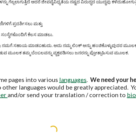
ನ್ನು ಗೆಲ್ಲಲಾಗುತ್ತಿದೆ ಆದರೆ ಜೀವವೈವಿಧ್ಯತೆಯ ನಷ್ಟದ ವಿರುದ್ಧದ ಯುದ್ಧವು ಕಳೆದುಹೋಗ
ಳಿಗೆ ಪ್ರದರ್ಶಿಸಲು ಮತ್ತು
ರ ಸಂಸ್ಥೆಗಳೊಂದಿಗೆ ಕೆಲಸ ಮಾಡಲು.
ು ನಮಗೆ ಸಹಾಯ ಮಾಡಬಹುದು. ಅದು ನಮ್ಮ ಲಿಂಕ್ ಅನ್ನು ಹಂಚಿಕೊಳ್ಳುವುದರ ಮೂಲಕ ಮ
ುವ ಮೂಲಕ ತಮ್ಮ ಬೆಂಬಲವನ್ನು ವ್ಯಕ್ತಪಡಿಸಲು ಜನರನ್ನು ಪ್ರೋತ್ಸಾಹಿಸುವ ಮೂಲಕ.
me pages into various 
languages
.  
We need your he
to other languages would be greatly appreciated.  Y
er 
and/or send your translation / correction to 
bio