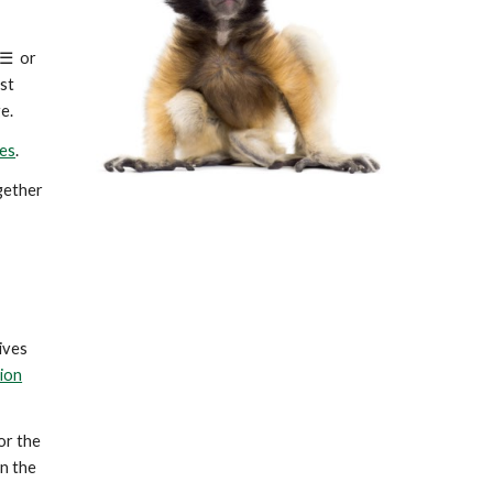
☰
or
ost
e.
es
.
ogether
ives
ion
or the
n the