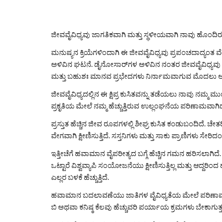
ಜೀವವೈವಿಧ್ಯವು ಜಾಗತಿಕವಾಗಿ ಮತ್ತು ಸ್ಥಳೀಯವಾಗಿ ನಾವು ಹೊಂದಿರುವ ಜಾ
ಮನುಷ್ಯನ ಕ್ರಿಯೆಗಳಿಂದಾಗಿ ಈ ಜೀವವೈವಿಧ್ಯವು ಪ್ರಪಂಚದಾದ್ಯಂತ ವೇಗವಾಗಿ ಕ್ಷೀಣಿ
ಅಳಿವಿನ ಘಟನೆ. ಡೈನೋಸಾರ್‌ಗಳ ಅಳಿವಿನ ನಂತರ ಜೀವವೈವಿಧ್ಯವು ಅಂತಿಮವಾಗಿ ಒಂದು ರೂಪದಲ್ಲಿ ಅಥವಾ ಇನ್ನೊಂದರಲ್ಲಿ ಚೇತರಿಸಿಕೊಳ್ಳುತ್ತದೆ ಎಂದು ವಾದಿಸಬಹುದು, ಆದರೆ ಇದು ಬಹಳ ಸಮಯ ತೆಗೆದುಕೊಳ್ಳಬಹುದು 
ಮತ್ತು ಬಹುಶಃ ಮಾನವ ಪ್ರಭೇದಗಳು ನಿರ್ನಾಮವಾಗುವ ಮೊದಲು ಅಲ
ಜೀವವೈವಿಧ್ಯದಲ್ಲಿನ ಈ ಕ್ಷಿಪ್ರ ಕುಸಿತವನ್ನು ತಡೆಯಲು ನಾವು ನಮ್ಮ ಮುಂ
ಪ್ರಕೃತಿಯ ಮೇಲೆ ನಮ್ಮ ಹೆಚ್ಚುತ್ತಿರುವ ಉಲ್ಲಂಘನೆಯ ಪರಿಣಾಮವಾ
ಪ್ರಸ್ತುತ ಹೆಚ್ಚಿನ ಜೀವ ರೂಪಗಳಲ್ಲಿ ಶೀಘ್ರ ಕುಸಿತ ಕಂಡುಬಂದಿದೆ. 
ವೇಗವಾಗಿ ಕ್ಷೀಣಿಸುತ್ತಿದೆ. ಸಸ್ತನಿಗಳು ಮತ್ತು ಸಾಕು ಪ್ರಾಣಿಗಳು ಸೇರಿ
ಇತ್ತೀಚೆಗೆ ಹವಾಮಾನ ವೈಪರೀತ್ಯದ ಬಗ್ಗೆ ಹೆಚ್ಚಿನ ಗಮನ ಹರಿಸಲಾಗಿದೆ
ಒಟ್ಟಾರೆ ವಿಶ್ವವ್ಯಾಪಿ ಸಂಯೋಜನೆಯು ಕ್ಷೀಣಿಸುತ್ತಿಲ್ಲ ಮತ್ತು ಆದ್ದ
ಎಲ್ಲರ ಬಳಕೆ ಹೆಚ್ಚುತ್ತಿದೆ.
ಹವಾಮಾನ ಬದಲಾವಣೆಯು ಜಾತಿಗಳ ವೈವಿಧ್ಯತೆಯ ಮೇಲೆ ಪರಿಣಾಮ ಬೀ
ಬಿ ಅಥವಾ ಕನಿಷ್ಠ ಕೆಲವು ಹೆಚ್ಚುವರಿ ಪರ್ಯಾಯ ಕ್ರಮಗಳು ಬೇಕಾಗುತ