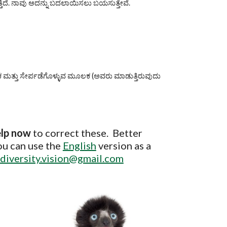
ುತ್ತಿದೆ. ನಾವು ಅದನ್ನು ಬದಲಾಯಿಸಲು ಬಯಸುತ್ತೇವೆ.
ತ್ತು ಸೇರ್ಪಡೆಗೊಳ್ಳುವ ಮೂಲಕ (ಅವರು ಮಾಡುತ್ತಿರುವುದು 
lp now 
to correct these.  Better 
ou can use the 
English
 version as a 
diversity.vision@gmail.com