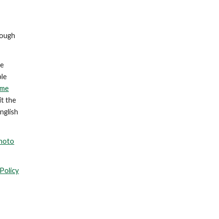
rough
me
ple
ome
it the
nglish
hoto
Policy