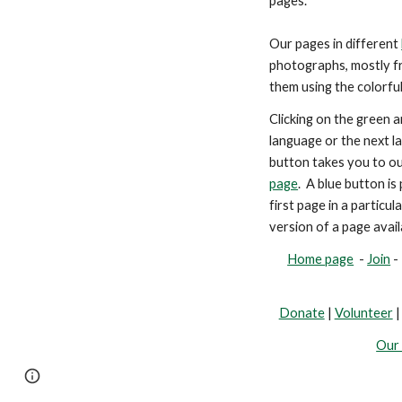
pages.
Our pages in different
photographs, mostly fr
them using the colorfu
Clicking on the green a
language or the next l
button takes you to ou
page
. A blue button i
first page in a particu
version of a page avail
Home page
-
Join
Donate
|
Volunteer
Our 
Page
Google Sites
Report abuse
updated