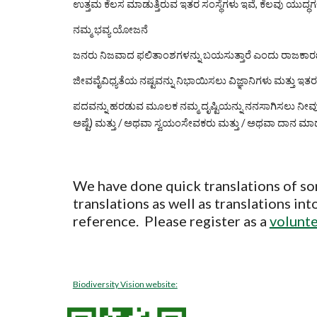
ಉತ್ತಮ ಕೆಲಸ ಮಾಡುತ್ತಿರುವ ಇತರ ಸಂಸ್ಥೆಗಳು ಇವೆ, ಕೆಲವು ಯುದ್ಧಗಳ
ನಮ್ಮ ಭವ್ಯ ಯೋಜನೆ
ಜನರು ನಿಜವಾದ ಫಲಿತಾಂಶಗಳನ್ನು ಬಯಸುತ್ತಾರೆ ಎಂದು ರಾಜಕಾರಣಿಗ
ಜೀವವೈವಿಧ್ಯತೆಯ ನಷ್ಟವನ್ನು ನಿಭಾಯಿಸಲು ವಿಜ್ಞಾನಿಗಳು ಮತ್ತು ಇತ
ಪದವನ್ನು ಹರಡುವ ಮೂಲಕ ನಮ್ಮ ದೃಷ್ಟಿಯನ್ನು ನನಸಾಗಿಸಲು ನೀವ
ಅಷ್ಟೆ) ಮತ್ತು / ಅಥವಾ ಸ್ವಯಂಸೇವಕರು ಮತ್ತು / ಅಥವಾ ದಾನ ಮಾಡ
We have done quick translations of so
translations as well as translations in
reference.  Please register as a 
volunte
Biodiversity Vision website: