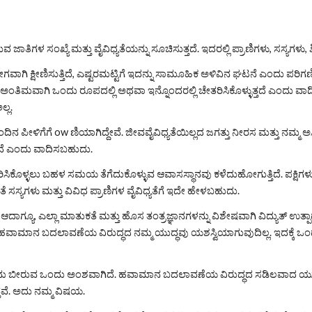
ತಿಗಳ ಸಂಖ್ಯೆ ಮತ್ತು ವೈವಿಧ್ಯತೆಯನ್ನು ಸೂಚಿಸುತ್ತದೆ. ಇದರಲ್ಲಿ ಪ್ರಾಣಿಗಳು, ಸಸ್ಯಗಳು, ಶಿ
ಸುತ್ತಿದೆ, ಎಷ್ಟರಮಟ್ಟಿಗೆ ಇದನ್ನು ಸಾಮೂಹಿಕ ಅಳಿವಿನ ಘಟನೆ ಎಂದು ಪರಿಗಣಿಸಬಹುದು. ಡೈನೋಸಾರ್‌ಗಳು ಸತ್ತಾ
್ಲ.
ದಿನ ಪೀಳಿಗೆಗೆ ow ಣಿಯಾಗಿದ್ದೇವೆ. ಜೀವವೈವಿಧ್ಯತೆಯಿಲ್ಲದ ಜಗತ್ತು ನೀರಸ ಮತ್ತು ನಮ್ಮ ಅಸ್ತಿ
ಗಿದೆ ಎಂದು ವಾದಿಸಬಹುದು.
ಚೇತರಿಸಿಕೊಳ್ಳಲು ಬಹಳ ಸಮಯ ತೆಗೆದುಕೊಳ್ಳುವ ಆವಾಸಸ್ಥಾನವು ಕಳೆದುಹೋಗುತ್ತಿದೆ. ಪಕ್ಷಿಗಳ
ದಂತೆ ಸಸ್ಯಗಳು ಮತ್ತು ವಿವಿಧ ಪ್ರಾಣಿಗಳ ವೈವಿಧ್ಯತೆಗೆ ಇದೇ ಹೇಳಬಹುದು.
. ಆದಾಗ್ಯೂ, ಎಲ್ಲಾ ಮಾತುಕತೆ ಮತ್ತು ಹೊಸ ತಂತ್ರಜ್ಞಾನಗಳನ್ನು ವಿಶೇಷವಾಗಿ ವಿದ್ಯುತ್ ಉ
ರಿಂದ ಹವಾಮಾನ ಬದಲಾವಣೆಯ ವಿರುದ್ಧದ ನಮ್ಮ ಯುದ್ಧವು ಯಶಸ್ವಿಯಾಗುವುದಿಲ್ಲ. ಇದಕ್ಕೆ ಒಂದು
ರುವ ಒಂದು ಅಂಶವಾಗಿದೆ. ಹವಾಮಾನ ಬದಲಾವಣೆಯ ವಿರುದ್ಧದ ಸಡಿಲವಾದ ಯುದ್ಧದ ಹಿನ್
್ತವೆ. ಅದು ನಮ್ಮ ವಿಷಯ.