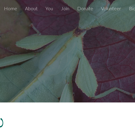
Home
About
You
Join
Donate
Volunteer
Bi
ip to main content
Skip to navigat
ು