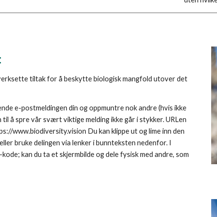
:
iverksette tiltak for å beskytte biologisk mangfold utover det 
sende e-postmeldingen din og oppmuntre nok andre (hvis ikke 
en til å spre vår svært viktige melding ikke går i stykker. URLen 
ps://www.biodiversity.vision Du kan klippe ut og lime inn den 
ller bruke delingen via lenker i bunnteksten nedenfor. I 
de; kan du ta et skjermbilde og dele fysisk med andre, som 