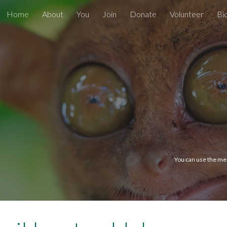
Home
About
You
Join
Donate
Volunteer
Bi
ip to main content
Skip to navigat
You can use the men