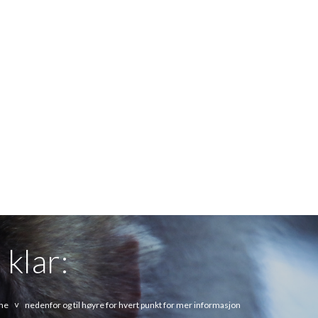
 klar:
e    ˅    nedenfor og til høyre for hvert punkt for mer informasjon   