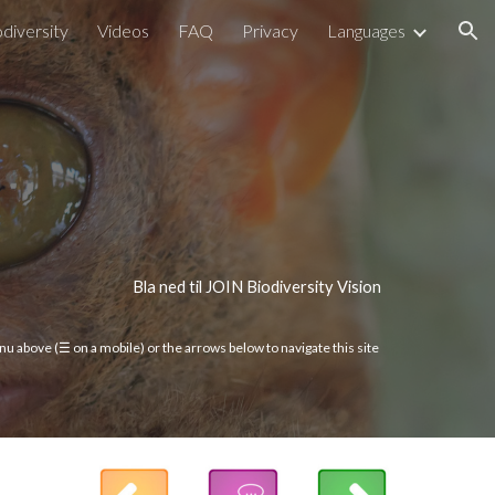
odiversity
Videos
FAQ
Privacy
Languages
ion
Bla ned til JOIN Biodiversity Vision
u above (☰ on a mobile) or the arrows below to navigate this site 