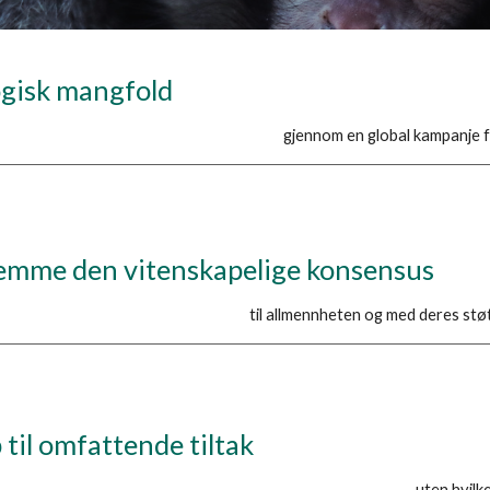
logisk mangfold
gjennom en global kampanje fo
fremme den vitenskapelige konsensus
til allmennheten og med deres støtt
 til omfattende tiltak
uten hvilke