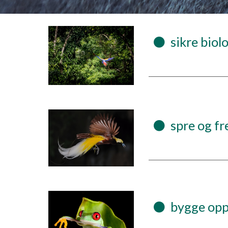
⚫
  sikre bio
⚫
  spre og 
⚫
  bygge opp