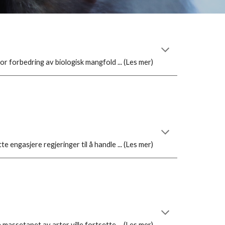
r forbedring av biologisk mangfold ... (Les mer)
e engasjere regjeringer til å handle ... (Les mer)
 massetapet av arter ville fortsette ... (Les mer)