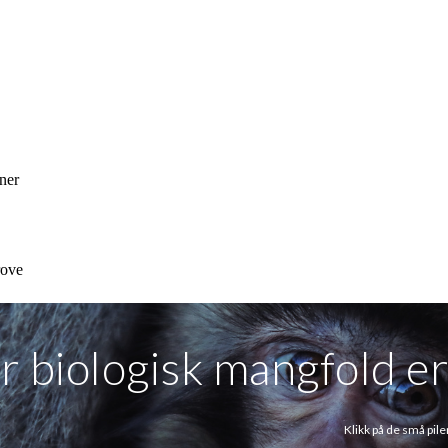
r biologisk mangfold er
Klikk på de små pilen