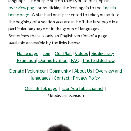
language. The purple button takes you to our English
overview page
or by clicking the icon again to the
English
home page
. A blue button is presented
to take you back to
the begining of a section you are in, be it the first page in a
particular language or in the group of languages.
Sometimes there is only an English version of a page
available accessible by the links below:
Home page
-
Join
-
Our Plan
|
Videos
|
Biodiversity
Extinction
|
Our motivation
|
FAQ
|
Photo slideshow
Donate
|
Volunteer
|
Community
|
About Us
|
Overview and
languages
|
Contact
|
Privacy Policy
Our Tik Tok page
|
Our YouTube channel
|
#biodiversity.vision