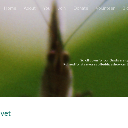
Home
About
You
Join
Donate
Volunteer
Bi
ip to main content
Skip to navigat
Scroll down for our
Biodiversit
Rul ned for at se vores
billeddiasshow om b
ivet