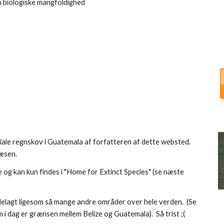
en biologiske mangfoldighed
oriale regnskov i Guatemala af forfatteren af dette websted.
mvæsen.
og kan kun findes i "Home for Extinct Species" (se næste
 ødelagt ligesom så mange andre områder over hele verden. (Se
m i dag er grænsen mellem Belize og Guatemala). Så trist ;(