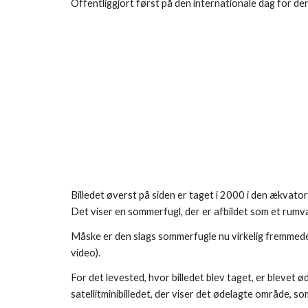
Offentliggjort først på den internationale dag for d
Billedet øverst på siden er taget i 2000 i den ækvat
Det viser en sommerfugl, der er afbildet som et ru
Måske er den slags sommerfugle nu virkelig fremmede 
video).
For det levested, hvor billedet blev taget, er blevet
satellitminibilledet, der viser det ødelagte område, so