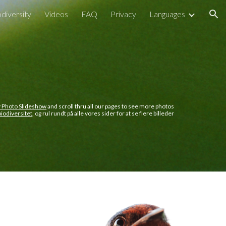
odiversity
Videos
FAQ
Privacy
Languages
ion
y Photo Slideshow
and scroll thru all our pages to see more photos
iodiversitet
, og rul rundt på alle vores sider for at se flere billeder